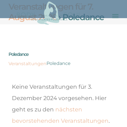
Skip
Veranstaltungen für 7.
to
August 2026
› Poledance
content
C
Poledance
Poledance
Veranstaltungen
Veranstaltungen
Keine Veranstaltungen für 3.
für
Dezember 2024 vorgesehen. Hier
Hinweis
geht es zu den
nächsten
3.
bevorstehenden Veranstaltungen
.