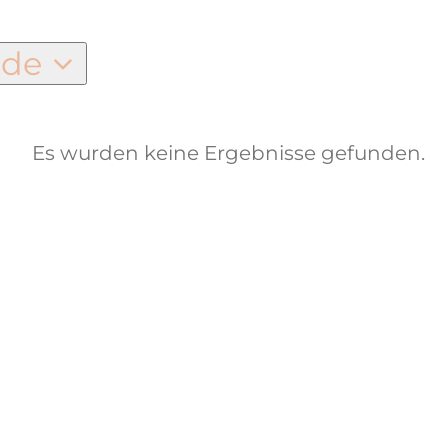
nde
Es wurden keine Ergebnisse gefunden.
n
Hinweis