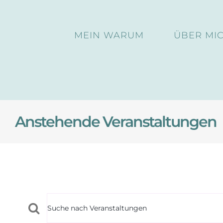
Skip
to
MEIN WARUM
ÜBER MI
content
Anstehende Veranstaltungen
Veranstaltun
Veranstaltungen
Geben