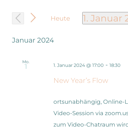
Sie
Such-
1. Januar
Heute
Das
Datum
und
Schlüsselwort.
wählen.
Januar 2024
Suche
Ansichtennavigatio
nach
Mo.
-
Veranstaltungen
1
1. Januar 2024 @ 17:00
18:30
Schlüsselwort.
New Year’s Flow
ortsunabhängig, Online-
Video-Session via zoom.us 
zum Video-Chatraum wird 