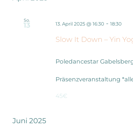
So.
-
13
13. April 2025 @ 16:30
18:30
Slow It Down – Yin Y
Poledancestar
Gabelsberg
Präsenzveranstaltung *al
45€
Juni 2025