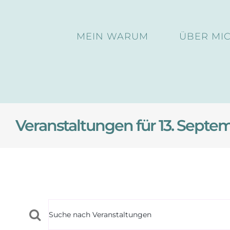
Skip
to
MEIN WARUM
ÜBER MI
content
Veranstaltungen für 13. Septem
Veranstaltun
Veranstaltungen
Geben