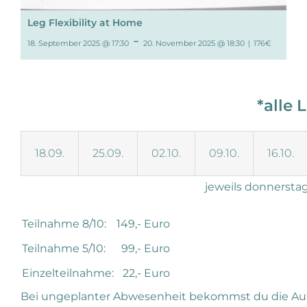
Leg Flexibility at Home
-
18. September 2025 @ 17:30
20. November 2025 @ 18:30
|
176€
*alle 
18.09.
25.09.
02.10.
09.10.
16.10.
jeweils donnerstag
Teilnahme 8/10:
149,- Euro
Teilnahme 5/10:
99,- Euro
Einzelteilnahme:
22,- Euro
Bei ungeplanter Abwesenheit bekommst du die Aufz