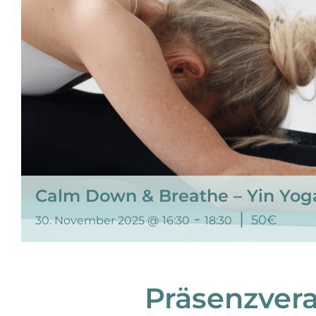
Calm Down & Breathe – Yin Yog
-
|
50€
30. November 2025 @ 16:30
18:30
Präsenzver