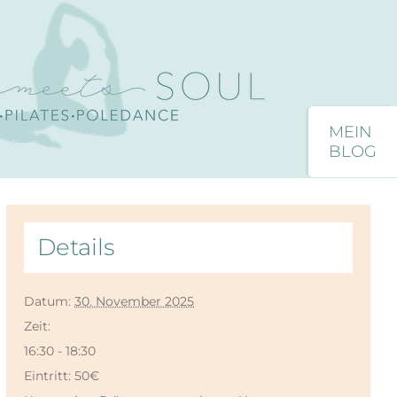
Toggle
Sliding
Close
Bar
Area
Details
Datum:
30. November 2025
Zeit:
16:30 - 18:30
Eintritt:
50€