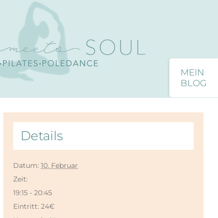
Toggle
Sliding
Bar
Close
Area
Details
Datum:
10. Februar
Zeit:
19:15 - 20:45
Eintritt:
24€