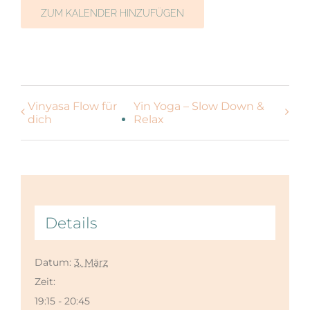
ZUM KALENDER HINZUFÜGEN
Vinyasa Flow für
Yin Yoga – Slow Down &
dich
Relax
Details
Datum:
3. März
Zeit:
19:15 - 20:45