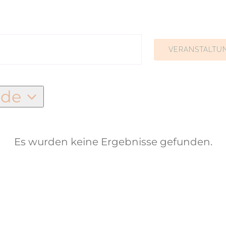
VERANSTALTU
nde
Es wurden keine Ergebnisse gefunden.
n
Hinweis