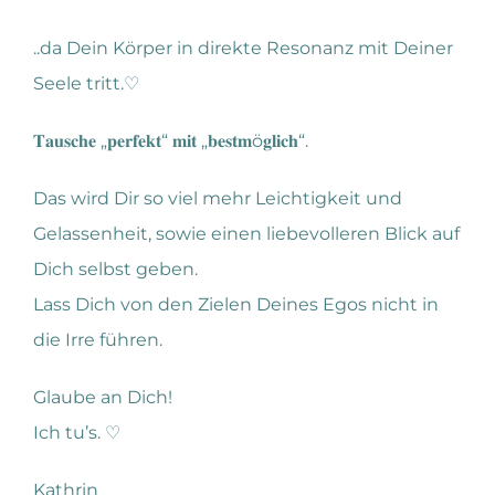
..da Dein Körper in direkte Resonanz mit Deiner
Seele tritt.♡
𝐓𝐚𝐮𝐬𝐜𝐡𝐞 „𝐩𝐞𝐫𝐟𝐞𝐤𝐭“ 𝐦𝐢𝐭 „𝐛𝐞𝐬𝐭𝐦ö𝐠𝐥𝐢𝐜𝐡“.
Das wird Dir so viel mehr Leichtigkeit und
Gelassenheit, sowie einen liebevolleren Blick auf
Dich selbst geben.
Lass Dich von den Zielen Deines Egos nicht in
die Irre führen.
Glaube an Dich!
Ich tu’s. ♡
Kathrin